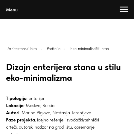
Menu
Arhitektonski biro
→
Portfolio
→
Eko-minimalistički stan
Dizajn enterijera stana u stilu
eko-minimalizma
Tipologija
: enterijer
Lokacija
: Moskva, Russia
Autori
: Marina Piglova, Nastasija Terentjeva
Faze projekta
: idejno rešenje, izvođački/tehnički
crteži, autorski nadzor na gradilištu, opremanje