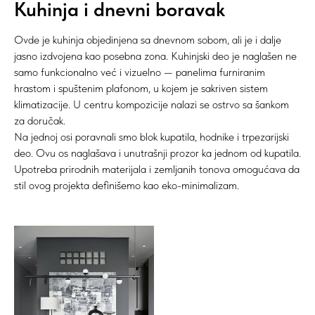
Kuhinja i dnevni boravak
Ovde je kuhinja objedinjena sa dnevnom sobom, ali je i dalje
jasno izdvojena kao posebna zona. Kuhinjski deo je naglašen ne
samo funkcionalno već i vizuelno — panelima furniranim
hrastom i spuštenim plafonom, u kojem je sakriven sistem
klimatizacije. U centru kompozicije nalazi se ostrvo sa šankom
za doručak.
Na jednoj osi poravnali smo blok kupatila, hodnike i trpezarijski
deo. Ovu os naglašava i unutrašnji prozor ka jednom od kupatila.
Upotreba prirodnih materijala i zemljanih tonova omogućava da
stil ovog projekta definišemo kao eko-minimalizam.