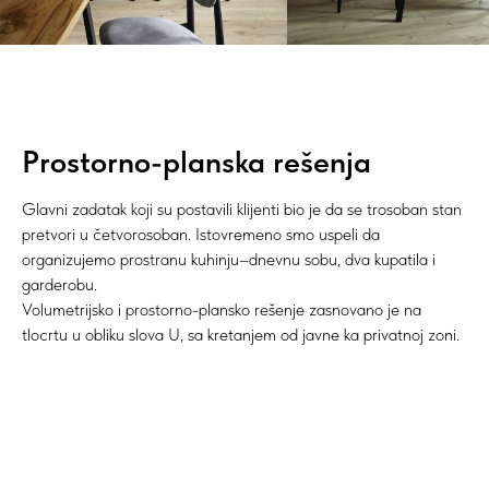
Prostorno-planska rešenja
Glavni zadatak koji su postavili klijenti bio je da se trosoban stan
pretvori u četvorosoban. Istovremeno smo uspeli da
organizujemo prostranu kuhinju–dnevnu sobu, dva kupatila i
garderobu.
Volumetrijsko i prostorno-plansko rešenje zasnovano je na
tlocrtu u obliku slova U, sa kretanjem od javne ka privatnoj zoni.